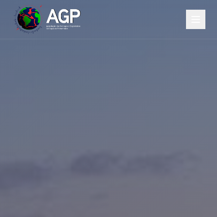
SOBRE
DIRETORIA
SERVIÇOS
BLOG
CONTATO
(81) 99797-1318
ASSOCIE-SE